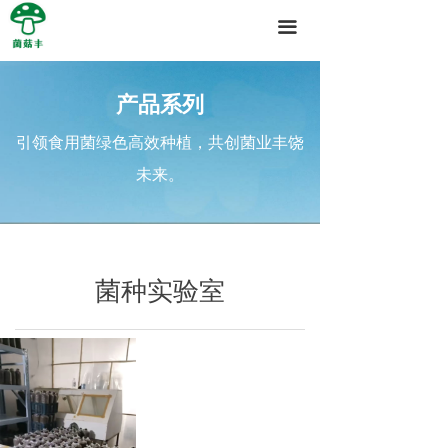
끀
产品系列
引领食用菌绿色高效种植，共创菌业丰饶
未来。
菌种实验室