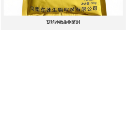
菇蛆净微生物菌剂