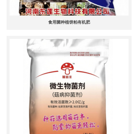
食用菌种植饼粕有机肥